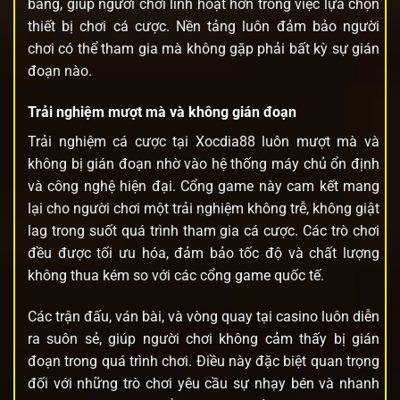
bảng, giúp người chơi linh hoạt hơn trong việc lựa chọn
thiết bị chơi cá cược. Nền tảng luôn đảm bảo người
chơi có thể tham gia mà không gặp phải bất kỳ sự gián
đoạn nào.
Trải nghiệm mượt mà và không gián đoạn
Trải nghiệm cá cược tại Xocdia88 luôn mượt mà và
không bị gián đoạn nhờ vào hệ thống máy chủ ổn định
và công nghệ hiện đại. Cổng game này cam kết mang
lại cho người chơi một trải nghiệm không trễ, không giật
lag trong suốt quá trình tham gia cá cược. Các trò chơi
đều được tối ưu hóa, đảm bảo tốc độ và chất lượng
không thua kém so với các cổng game quốc tế.
Các trận đấu, ván bài, và vòng quay tại casino luôn diễn
ra suôn sẻ, giúp người chơi không cảm thấy bị gián
đoạn trong quá trình chơi. Điều này đặc biệt quan trọng
đối với những trò chơi yêu cầu sự nhạy bén và nhanh