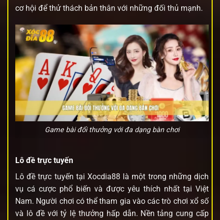
cơ hội để thử thách bản thân với những đối thủ mạnh.
Game bài đổi thưởng với đa dạng bàn chơi
Lô đề trực tuyến
Lô đề trực tuyến tại Xocdia88 là một trong những dịch
vụ cá cược phổ biến và được yêu thích nhất tại Việt
Nam. Người chơi có thể tham gia vào các trò chơi xổ số
và lô đề với tỷ lệ thưởng hấp dẫn. Nền tảng cung cấp