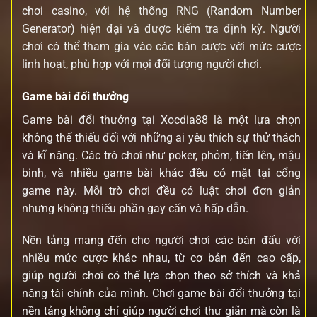
chơi casino, với hệ thống RNG (Random Number
Generator) hiện đại và được kiểm tra định kỳ. Người
chơi có thể tham gia vào các bàn cược với mức cược
linh hoạt, phù hợp với mọi đối tượng người chơi.
Game bài đổi thưởng
Game bài đổi thưởng tại Xocdia88 là một lựa chọn
không thể thiếu đối với những ai yêu thích sự thử thách
và kĩ năng. Các trò chơi như poker, phỏm, tiến lên, mậu
binh, và nhiều game bài khác đều có mặt tại cổng
game này. Mỗi trò chơi đều có luật chơi đơn giản
nhưng không thiếu phần gay cấn và hấp dẫn.
Nền tảng mang đến cho người chơi các bàn đấu với
nhiều mức cược khác nhau, từ cơ bản đến cao cấp,
giúp người chơi có thể lựa chọn theo sở thích và khả
năng tài chính của mình. Chơi game bài đổi thưởng tại
nền tảng không chỉ giúp người chơi thư giãn mà còn là