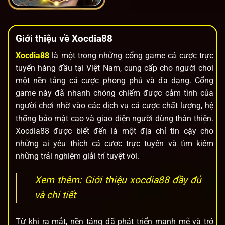
Giới thiệu về Xocdia88
Xocdia88
là một trong những cổng game cá cược trực
tuyến hàng đầu tại Việt Nam, cung cấp cho người chơi
một nền tảng cá cược phong phú và đa dạng. Cổng
game này đã nhanh chóng chiếm được cảm tình của
người chơi nhờ vào các dịch vụ cá cược chất lượng, hệ
thống bảo mật cao và giao diện người dùng thân thiện.
Xocdia88 được biết đến là một địa chỉ tin cậy cho
những ai yêu thích cá cược trực tuyến và tìm kiếm
những trải nghiệm giải trí tuyệt vời.
Xem thêm: Giới thiệu xocdia88 đầy đủ
và chi tiết
Từ khi ra mắt, nền tảng đã phát triển mạnh mẽ và trở