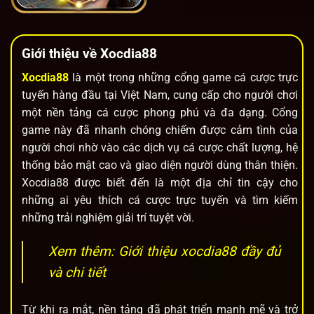
Giới thiệu về Xocdia88
Xocdia88
là một trong những cổng game cá cược trực
tuyến hàng đầu tại Việt Nam, cung cấp cho người chơi
một nền tảng cá cược phong phú và đa dạng. Cổng
game này đã nhanh chóng chiếm được cảm tình của
người chơi nhờ vào các dịch vụ cá cược chất lượng, hệ
thống bảo mật cao và giao diện người dùng thân thiện.
Xocdia88 được biết đến là một địa chỉ tin cậy cho
những ai yêu thích cá cược trực tuyến và tìm kiếm
những trải nghiệm giải trí tuyệt vời.
Xem thêm: Giới thiệu xocdia88 đầy đủ
và chi tiết
Từ khi ra mắt, nền tảng đã phát triển mạnh mẽ và trở