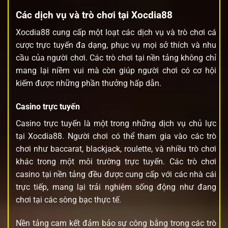
Các dịch vụ và trò chơi tại Xocdia88
Xocdia88 cung cấp một loạt các dịch vụ và trò chơi cá
cược trực tuyến đa dạng, phục vụ mọi sở thích và nhu
cầu của người chơi. Các trò chơi tại nền tảng không chỉ
mang lại niềm vui mà còn giúp người chơi có cơ hội
kiếm được những phần thưởng hấp dẫn.
Casino trực tuyến
Casino trực tuyến là một trong những dịch vụ chủ lực
tại Xocdia88. Người chơi có thể tham gia vào các trò
chơi như baccarat, blackjack, roulette, và nhiều trò chơi
khác trong một môi trường trực tuyến. Các trò chơi
casino tại nền tảng đều được cung cấp với các nhà cái
trực tiếp, mang lại trải nghiệm sống động như đang
chơi tại các sòng bạc thực tế.
Nền tảng cam kết đảm bảo sự công bằng trong các trò