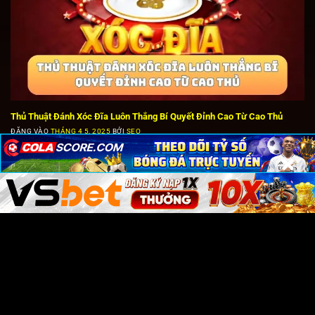
Đăng ký tài khoản và giao dịch nhanh chóng
Thủ Thuật Đánh Xóc Đĩa Luôn Thắng Bí Quyết Đỉnh Cao Từ Cao Thủ
ĐĂNG VÀO
THÁNG 4 5, 2025
BỞI
SEO
Chính sách khuyến mãi và ưu đãi tại
Xocdia88 là trò chơi mang tính giải trí và thử thách người chơi với yếu [...]
Xocdia88
×
×
×
Xocdia88 cung cấp một loạt các chương trình khuyến
mãi và ưu đãi hấp dẫn cho người chơi. Những chương
trình này không chỉ thu hút người chơi mới mà còn giữ
chân người chơi cũ.
Khuyến mãi cho người mới
Xocdia88 chào đón người chơi mới với các khuyến mãi
hấp dẫn. Các chương trình ưu đãi dành cho người mới