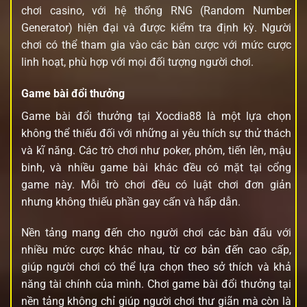
chơi casino, với hệ thống RNG (Random Number
Generator) hiện đại và được kiểm tra định kỳ. Người
chơi có thể tham gia vào các bàn cược với mức cược
linh hoạt, phù hợp với mọi đối tượng người chơi.
Game bài đổi thưởng
Game bài đổi thưởng tại Xocdia88 là một lựa chọn
không thể thiếu đối với những ai yêu thích sự thử thách
và kĩ năng. Các trò chơi như poker, phỏm, tiến lên, mậu
binh, và nhiều game bài khác đều có mặt tại cổng
game này. Mỗi trò chơi đều có luật chơi đơn giản
nhưng không thiếu phần gay cấn và hấp dẫn.
Nền tảng mang đến cho người chơi các bàn đấu với
nhiều mức cược khác nhau, từ cơ bản đến cao cấp,
giúp người chơi có thể lựa chọn theo sở thích và khả
năng tài chính của mình. Chơi game bài đổi thưởng tại
nền tảng không chỉ giúp người chơi thư giãn mà còn là