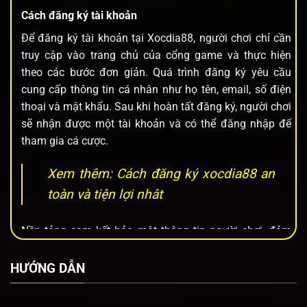
Cách đăng ký tài khoản
Để đăng ký tài khoản tại Xocdia88, người chơi chỉ cần
truy cập vào trang chủ của cổng game và thực hiện
theo các bước đơn giản. Quá trình đăng ký yêu cầu
cung cấp thông tin cá nhân như họ tên, email, số điện
thoại và mật khẩu. Sau khi hoàn tất đăng ký, người chơi
sẽ nhận được một tài khoản và có thể đăng nhập để
tham gia cá cược.
Xem thêm: Cách đăng ký xocdia88 an
toàn và tiện lợi nhât
Nền tảng cam kết bảo mật thông tin người chơi, đảm
bảo rằng các dữ liệu cá nhân sẽ không bị rò rỉ. Quy trình
đăng ký rất nhanh chóng và dễ dàng, giúp người chơi
HƯỚNG DẪN
không phải mất nhiều thời gian để bắt đầu.