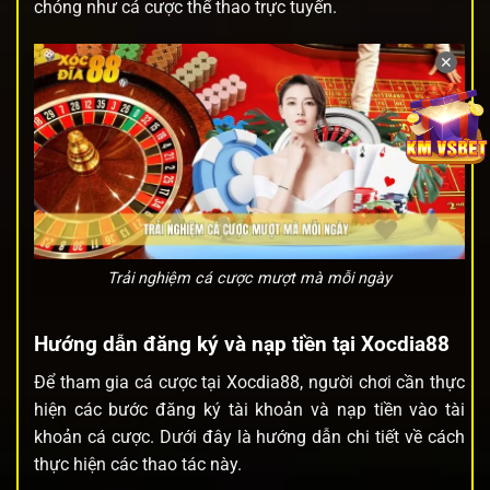
chóng như cá cược thể thao trực tuyến.
✕
Trải nghiệm cá cược mượt mà mỗi ngày
Hướng dẫn đăng ký và nạp tiền tại Xocdia88
Để tham gia cá cược tại Xocdia88, người chơi cần thực
hiện các bước đăng ký tài khoản và nạp tiền vào tài
khoản cá cược. Dưới đây là hướng dẫn chi tiết về cách
thực hiện các thao tác này.