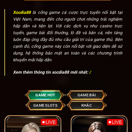
Xocdia88
là cổng game cá cược trực tuyến nổi bật tại
Việt Nam, mang đến cho người chơi những trải nghiệm
hấp dẫn và tiện lợi. Với các dịch vụ như casino trực
tuyến, game bài đổi thưởng, lô đề và bắn cá, nền tảng
luôn đáp ứng đầy đủ nhu cầu giải trí của game thủ. Bên
cạnh đó, cổng game này còn nổi bật với giao diện dễ sử
dụng, hệ thống bảo mật an toàn và các chương trình
khuyến mãi hấp dẫn.
Xem thêm thông tin xocdia88 mới nhất:
/
GAME HOT
GAME BÀI
GAME SLOTS
KHÁC