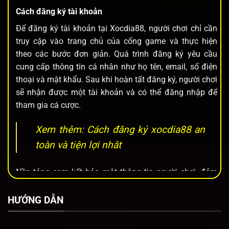
Cách đăng ký tài khoản
Để đăng ký tài khoản tại Xocdia88, người chơi chỉ cần
truy cập vào trang chủ của cổng game và thực hiện
theo các bước đơn giản. Quá trình đăng ký yêu cầu
cung cấp thông tin cá nhân như họ tên, email, số điện
thoại và mật khẩu. Sau khi hoàn tất đăng ký, người chơi
sẽ nhận được một tài khoản và có thể đăng nhập để
tham gia cá cược.
Xem thêm: Cách đăng ký xocdia88 an
toàn và tiện lợi nhât
Nền tảng cam kết bảo mật thông tin người chơi, đảm
bảo rằng các dữ liệu cá nhân sẽ không bị rò rỉ. Quy trình
đăng ký rất nhanh chóng và dễ dàng, giúp người chơi
HƯỚNG DẪN
không phải mất nhiều thời gian để bắt đầu.