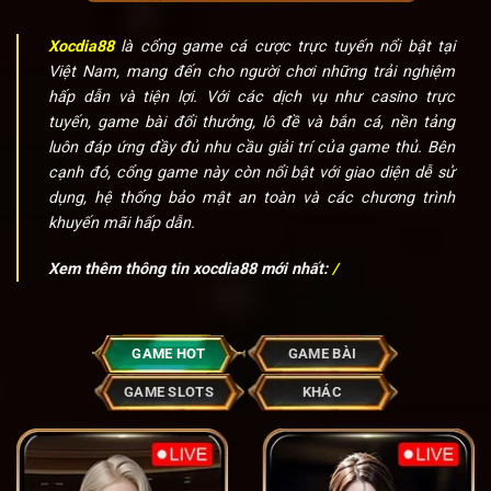
Xocdia88
là cổng game cá cược trực tuyến nổi bật tại
Việt Nam, mang đến cho người chơi những trải nghiệm
hấp dẫn và tiện lợi. Với các dịch vụ như casino trực
tuyến, game bài đổi thưởng, lô đề và bắn cá, nền tảng
luôn đáp ứng đầy đủ nhu cầu giải trí của game thủ. Bên
cạnh đó, cổng game này còn nổi bật với giao diện dễ sử
dụng, hệ thống bảo mật an toàn và các chương trình
khuyến mãi hấp dẫn.
Xem thêm thông tin xocdia88 mới nhất:
/
GAME HOT
GAME BÀI
GAME SLOTS
KHÁC