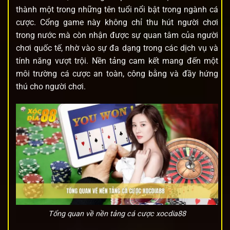
thành một trong những tên tuổi nổi bật trong ngành cá
cược. Cổng game này không chỉ thu hút người chơi
trong nước mà còn nhận được sự quan tâm của người
chơi quốc tế, nhờ vào sự đa dạng trong các dịch vụ và
tính năng vượt trội. Nền tảng cam kết mang đến một
môi trường cá cược an toàn, công bằng và đầy hứng
thú cho người chơi.
Tổng quan về nền tảng cá cược xocdia88