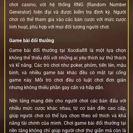
chơi casino, với hệ thống RNG (Random Number
Generator) hiện đại và được kiểm tra định kỳ. Người
chơi có thể tham gia vào các bàn cược với mức cược
linh hoạt, phù hợp với mọi đối tượng người chơi.
Game bài đổi thưởng
Game bài đổi thưởng tại Xocdia88 là một lựa chọn
không thể thiếu đối với những ai yêu thích sự thử thách
và kĩ năng. Các trò chơi như poker, phỏm, tiến lên, mậu
binh, và nhiều game bài khác đều có mặt tại cổng
game này. Mỗi trò chơi đều có luật chơi đơn giản
nhưng không thiếu phần gay cấn và hấp dẫn.
Nền tảng mang đến cho người chơi các bàn đấu với
nhiều mức cược khác nhau, từ cơ bản đến cao cấp,
giúp người chơi có thể lựa chọn theo sở thích và khả
năng tài chính của mình. Chơi game bài đổi thưởng tại
nền tảng không chỉ giúp người chơi thư giãn mà còn là