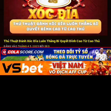
Đăng ký tài khoản và giao dịch nhanh chóng
Thủ Thuật Đánh Xóc Đĩa Luôn Thắng Bí Quyết Đỉnh Cao Từ Cao Thủ
ĐĂNG VÀO
THÁNG 4 5, 2025
BỞI
SEO
Chính sách khuyến mãi và ưu đãi tại
Xocdia88 là trò chơi mang tính giải trí và thử thách người chơi với yếu [...]
Xocdia88
×
×
×
Xocdia88 cung cấp một loạt các chương trình khuyến
mãi và ưu đãi hấp dẫn cho người chơi. Những chương
trình này không chỉ thu hút người chơi mới mà còn giữ
chân người chơi cũ.
Khuyến mãi cho người mới
Xocdia88 chào đón người chơi mới với các khuyến mãi
hấp dẫn. Các chương trình ưu đãi dành cho người mới