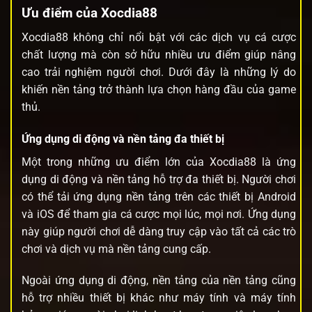
Ưu điểm của Xocdia88
Xocdia88 không chỉ nổi bật với các dịch vụ cá cược
chất lượng mà còn sở hữu nhiều ưu điểm giúp nâng
cao trải nghiệm người chơi. Dưới đây là những lý do
khiến nền tảng trở thành lựa chọn hàng đầu của game
thủ.
Ứng dụng di động và nền tảng đa thiết bị
Một trong những ưu điểm lớn của Xocdia88 là ứng
dụng di động và nền tảng hỗ trợ đa thiết bị. Người chơi
có thể tải ứng dụng nền tảng trên các thiết bị Android
và iOS để tham gia cá cược mọi lúc, mọi nơi. Ứng dụng
này giúp người chơi dễ dàng truy cập vào tất cả các trò
chơi và dịch vụ mà nền tảng cung cấp.
Ngoài ứng dụng di động, nền tảng của nền tảng cũng
hỗ trợ nhiều thiết bị khác như máy tính và máy tính