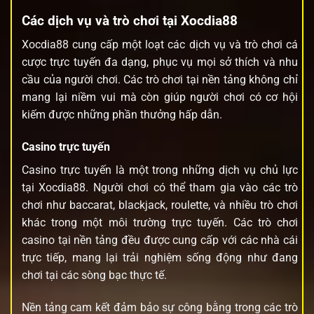
Các dịch vụ và trò chơi tại Xocdia88
Xocdia88 cung cấp một loạt các dịch vụ và trò chơi cá
cược trực tuyến đa dạng, phục vụ mọi sở thích và nhu
cầu của người chơi. Các trò chơi tại nền tảng không chỉ
mang lại niềm vui mà còn giúp người chơi có cơ hội
kiếm được những phần thưởng hấp dẫn.
Casino trực tuyến
Casino trực tuyến là một trong những dịch vụ chủ lực
tại Xocdia88. Người chơi có thể tham gia vào các trò
chơi như baccarat, blackjack, roulette, và nhiều trò chơi
khác trong một môi trường trực tuyến. Các trò chơi
casino tại nền tảng đều được cung cấp với các nhà cái
trực tiếp, mang lại trải nghiệm sống động như đang
chơi tại các sòng bạc thực tế.
Nền tảng cam kết đảm bảo sự công bằng trong các trò