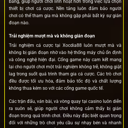
bảng, giúp người chơi linh hoạt hơn trong việc lựa chọn
thiết bị chơi cá cược. Nền tảng luôn đảm bảo người
chơi có thể tham gia mà không gặp phải bất kỳ sự gián
đoạn nào.
Trải nghiệm mượt mà và không gián đoạn
Trải nghiệm cá cược tại Xocdia88 luôn mượt mà và
không bị gián đoạn nhờ vào hệ thống máy chủ ổn định
và công nghệ hiện đại. Cổng game này cam kết mang
lại cho người chơi một trải nghiệm không trễ, không giật
lag trong suốt quá trình tham gia cá cược. Các trò chơi
đều được tối ưu hóa, đảm bảo tốc độ và chất lượng
không thua kém so với các cổng game quốc tế.
Các trận đấu, ván bài, và vòng quay tại casino luôn diễn
ra suôn sẻ, giúp người chơi không cảm thấy bị gián
đoạn trong quá trình chơi. Điều này đặc biệt quan trọng
đối với những trò chơi yêu cầu sự nhạy bén và nhanh