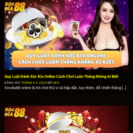
Nạp tiền và rút tiền tại nền tảng
Nạp tiền và rút tiền tại Xocdia88 là một quá trình đơn
giản và thuận tiện. Cổng game này hỗ trợ nhiều phương
thức thanh toán khác nhau, bao gồm chuyển khoản
ngân hàng, thẻ tín dụng, ví điện tử và các phương thức
thanh toán trực tuyến khác. Người chơi có thể lựa chọn
phương thức phù hợp để nạp tiền vào tài khoản cá
cược.
Quá trình rút tiền cũng rất dễ dàng, và nền tảng cam kết
Quy Luật Đánh Xóc Đĩa Online Cách Chơi Luôn Thắng Không Ai Biết
xử lý giao dịch nhanh chóng, giúp người chơi nhận
ĐĂNG VÀO
THÁNG 4 5, 2025
BỞI
SEO
được tiền trong thời gian ngắn. Các giao dịch đều được
Xocdia88 online là trò chơi thú vị và hấp dẫn, tuy nhiên, để chiến thắng [...]
bảo mật tuyệt đối, giúp người chơi yên tâm khi thực
hiện các giao dịch tài chính.