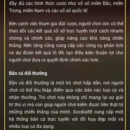
đầy đủ các hình thức cược như xổ số miền Bắc, miền
Trung, miền Nam và các xổ số quốc tế.
Bên cạnh việc tham gia đặt cược, người chơi còn có thể
theo dõi các kết quả xổ số trực tuyến một cách nhanh
chóng và chính xác, giúp nâng cao khả năng chiến
thắng. Nền tảng cũng cung cấp các công cụ phân tích
và dự đoán kết quả lô đề, tạo điều kiện thuận lợi cho
người chơi đưa ra quyết định chính xác hơn.
Bắn cá đổi thưởng
Bắn cá đổi thưởng là một trò chơi hấp dẫn, nơi người
chơi có thể thu thập điểm qua việc bắn các loại cá và
nhận thưởng. Trò chơi này không chỉ mang lại sự giải
trí thú vị mà còn giúp người chơi kiếm được tiền thật từ
những chiến thắng của mình. Xocdia88 cung cấp một
hệ thống bắn cá trực tuyến với đồ họa đẹp mắt và
nhiều loại cá đa dạng.